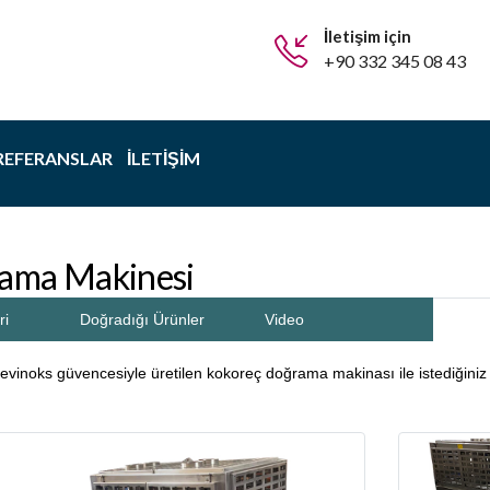
İletişim için
+90 332 345 08 43
REFERANSLAR
İLETIŞIM
ama Makinesi
ri
Doğradığı Ürünler
Video
noks güvencesiyle üretilen kokoreç doğrama makinası ile istediğiniz ö