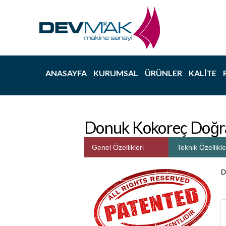
ANASAYFA
KURUMSAL
ÜRÜNLER
KALITE
Donuk Kokoreç Doğr
Genel Özellikleri
Teknik Özellikle
Devi