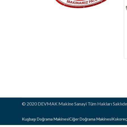
© 2020 DEVMAK Makine Sanayi Tüm Hakları Saklıdı
Kuşbaşı Doğrama Makinesi
Ciğer Doğrama Makinesi
Kokoreç