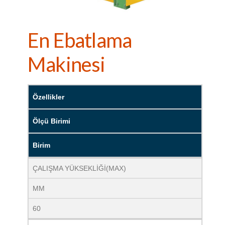
En Ebatlama
Makinesi
Özellikler
Ölçü Birimi
Birim
ÇALIŞMA YÜKSEKLİĞİ(MAX)
MM
60