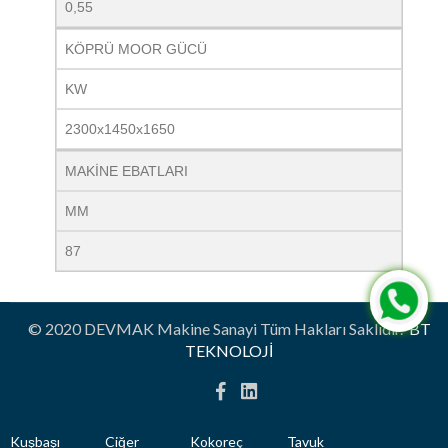
0,55
KÖPRÜ MOOR GÜCÜ
KW
2300x1450x1650
MAKİNE EBATLARI
MM
87
© 2020 DEVMAK Makine Sanayi Tüm Hakları Saklıdır.
BT
TEKNOLOJİ
Kuşbaşı
Ciğer
Kokoreç
Tavuk